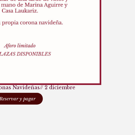
ronas Navideñas//
2 diciembre
Reservar y pagar